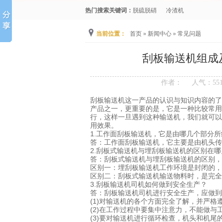
热门搜索关键词：
脱硫脱硝
冷渣机
当前位置：
首页
»
新闻中心
»
常见问题
刮板输送机组成
作者：
人气：
55
刮板输送机这一产品的认识与知识内容的了
产品之一，更重要的是，它是一种比较常用
行，这样一旦遇到这种输送机，我们就可以
用效果。
1.工作面刮板输送机，它是由哪几个部分
答：工作面刮板输送机，它主要是由机头传
2.刮板式输送机与埋刮板输送机的区别在哪
答：刮板式输送机与埋刮板输送机的区别，
区别一：埋刮板输送机工作环境是封闭的，
区别二：刮板式输送机输送物料时，是完全
3.刮板输送机司机如何做到安全生产？
答：刮板输送机司机进行安全生产，应做到
(1)对输送机的各个方面完全了解，并严
(2)在工作过程中要集中注意力，不能做与
(3)要对输送机进行循环检查，机头和机