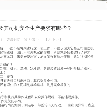
及其司机安全生产要求有哪些？
14
发表时间：2018-05-14
【
大
中
小
】
解，下面小编将来进行这一项工作，不仅仅因为它是公司输送机
的输送机，因此不能忽视它的存在，所以就必须要进行了解才
从容应对，来更好使用它，从而发挥其应用作用，达到预期的使
所组成的？
动部、机尾、溜槽、刮板链、紧链装置以及一些附件所组成的。
儿？
其主要有：
只有进料口和出料口，其它则是全封闭。
没有埋住的；而埋刮板输送机，则是完全埋住的。
：
格遵守和执行其操作规程和安全操作规程，不能违规操作。
工作无关的事情。
尾的运行情况如何，刮链板、螺丝等有无松动。一旦出现异常，应立