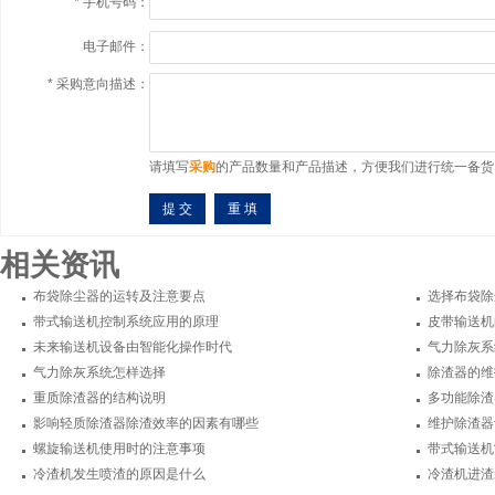
*
手机号码：
电子邮件：
*
采购意向描述：
请填写
采购
的产品数量和产品描述，方便我们进行统一备货
相关资讯
布袋除尘器的运转及注意要点
选择布袋除
带式输送机控制系统应用的原理
皮带输送机
未来输送机设备由智能化操作时代
气力除灰系
气力除灰系统怎样选择
除渣器的维
重质除渣器的结构说明
多功能除渣
影响轻质除渣器除渣效率的因素有哪些
维护除渣器
螺旋输送机使用时的注意事项
带式输送机
冷渣机发生喷渣的原因是什么
冷渣机进渣