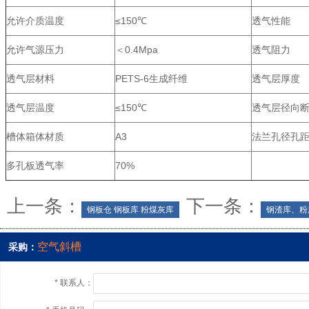
允许介质温度
≤150℃
透气性能
允许气源压力
＜0.4Mpa
透气阻力
透气层材料
PETS-6生成纤维
透气层厚度
透气层温度
≤150℃
透气层径向
槽体箱体材质
A3
法兰孔径孔
多孔板透气率
70%
上一条：
下一条：
钢板仓 钢板库 粉煤灰库
钢渣库、粉
空气斜槽
采购：
*
联系人：