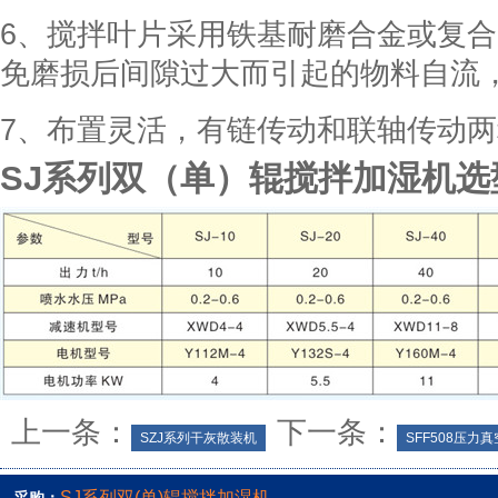
6、搅拌叶片采用铁基耐磨合金或复
免磨损后间隙过大而引起的物料自流
7、布置灵活，有链传动和联轴传动
SJ系列双（单）辊搅拌加湿机选
上一条：
下一条：
SZJ系列干灰散装机
SFF508压力
SJ系列双(单)辊搅拌加湿机
采购：