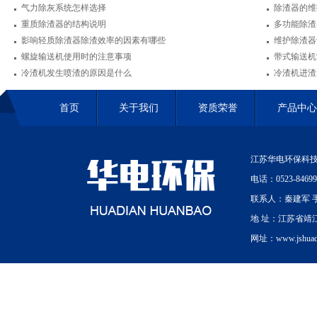
气力除灰系统怎样选择
除渣器的维
重质除渣器的结构说明
多功能除渣
影响轻质除渣器除渣效率的因素有哪些
维护除渣器
螺旋输送机使用时的注意事项
带式输送机
冷渣机发生喷渣的原因是什么
冷渣机进渣
首页
关于我们
资质荣誉
产品中心
江苏华电环保科技
电话：0523-84699
联系人：秦建军 手机
地 址：江苏省靖
网址：www.jshuadi